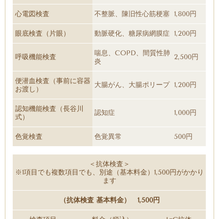
心電図検査
不整脈、陳旧性心筋梗塞
1,800円
眼底検査（片眼）
動脈硬化、糖尿病網膜症
1,200円
喘息、COPD、間質性肺
呼吸機能検査
2,500円
炎
便潜血検査（事前に容器
大腸がん、大腸ポリープ
1,200円
お渡し）
認知機能検査（長谷川
認知症
1,000円
式）
色覚検査
色覚異常
500円
＜抗体検査＞
※1項目でも複数項目でも、別途（基本料金）1,500円がかかり
ます
（抗体検査 基本料金） 1,500円