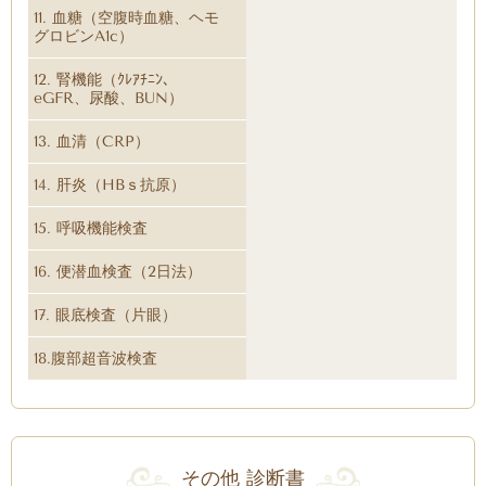
11. 血糖（空腹時血糖、ヘモ
グロビンA1c）
12. 腎機能（ｸﾚｱﾁﾆﾝ、
eGFR、尿酸、BUN）
13. 血清（CRP）
14. 肝炎（HBｓ抗原）
15. 呼吸機能検査
16. 便潜血検査（2日法）
17. 眼底検査（片眼）
18.腹部超音波検査
その他 診断書