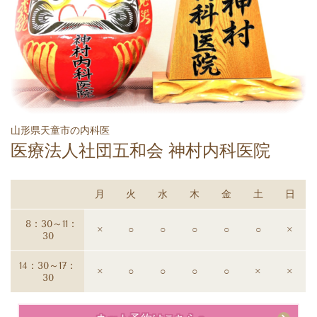
山形県天童市の内科医
医療法人社団五和会
神村内科医院
月
火
水
木
金
土
日
8：30～11：
×
○
○
○
○
○
×
30
14：30～17：
×
○
○
○
○
×
×
30