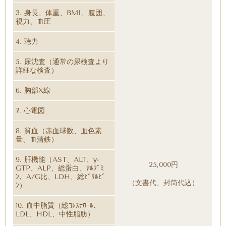
3. 身長、体重、BMI、腹囲、
視力、血圧
4. 聴力
5. 尿沈査（通常の尿検査より
詳細な検査）
6. 胸部X線
7. 心電図
8. 貧血（赤血球数、血色素
量、血清鉄）
9. 肝機能（AST、ALT、γ-
25,000円
GTP、ALP、総蛋白、ｱﾙﾌﾞﾐ
ﾝ、A/G比、LDH、総ﾋﾞﾘﾙﾋﾞ
（文書代、封筒代込）
ﾝ）
10. 血中脂質（総ｺﾚｽﾃﾛｰﾙ、
LDL、HDL、中性脂肪）