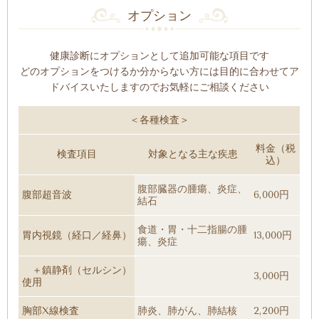
オプション
健康診断にオプションとして追加可能な項目です
どのオプションをつけるか分からない方には目的に合わせてア
ドバイスいたしますのでお気軽にご相談ください
＜各種検査＞
料金（税
検査項目
対象となる主な疾患
込）
腹部臓器の腫瘍、炎症、
腹部超音波
6,000円
結石
食道・胃・十二指腸の腫
胃内視鏡（経口／経鼻）
13,000円
瘍、炎症
＋鎮静剤（セルシン）
3,000円
使用
胸部X線検査
肺炎、肺がん、肺結核
2,200円