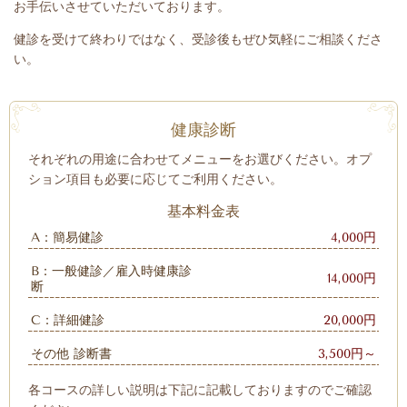
お手伝いさせていただいております。
健診を受けて終わりではなく、受診後もぜひ気軽にご相談くださ
い。
健康診断
それぞれの用途に合わせてメニューをお選びください。オプ
ション項目も必要に応じてご利用ください。
基本料金表
A：簡易健診
4,000円
B：一般健診／雇入時健康診
14,000円
断
C：詳細健診
20,000円
その他 診断書
3,500円～
各コースの詳しい説明は下記に記載しておりますのでご確認