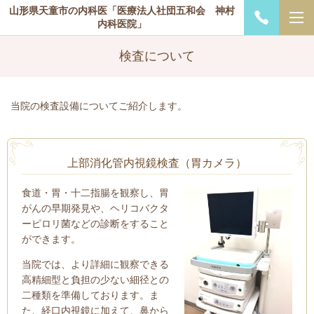
山形県天童市の内科医「医療法人社団五和会 神村
内科医院」
検査について
当院の検査設備についてご紹介します。
上部消化管内視鏡検査（胃カメラ）
食道・胃・十二指腸を観察し、胃
がんの早期発見や、ヘリコバクタ
ーピロリ菌などの診断をすること
ができます。
当院では、より詳細に観察できる
高精細型と負担の少ない細径との
二種類を準備しております。ま
た、経口内視鏡に加えて、
鼻から