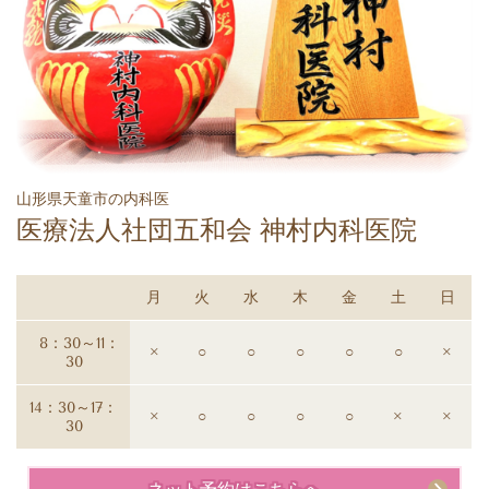
山形県天童市の内科医
医療法人社団五和会
神村内科医院
月
火
水
木
金
土
日
8：30～11：
×
○
○
○
○
○
×
30
14：30～17：
×
○
○
○
○
×
×
30